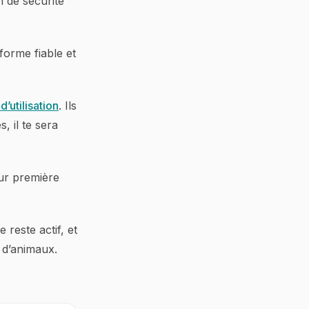
n de sécurité
orme fiable et
d’utilisation
. Ils
, il te sera
eur première
 reste actif, et
 d’animaux.