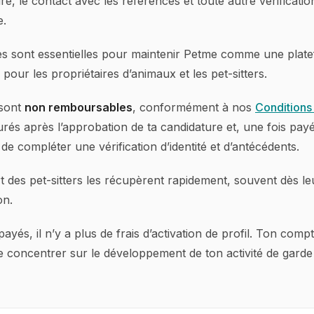
re, le contact avec les références et toute autre vérificatio
e.
s sont essentielles pour maintenir Petme comme une platef
 pour les propriétaires d’animaux et les pet-sitters.
 sont
non remboursables
, conformément à nos
Conditions 
urés après l’approbation de ta candidature et, une fois payés
e compléter une vérification d’identité et d’antécédents.
t des pet-sitters les récupèrent rapidement, souvent dès l
on.
ayés, il n’y a plus de frais d’activation de profil. Ton compte
e concentrer sur le développement de ton activité de garde