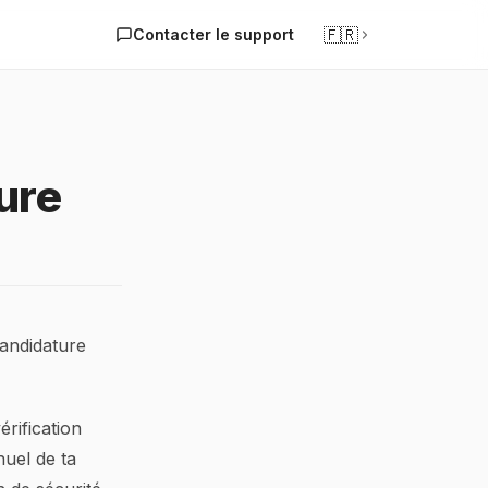
🇫🇷
Contacter le support
ure
candidature
érification
nuel de ta