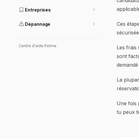
candidatu
applicabl
Entreprises
Ces étape
Dépannage
sécurisée
Centre d'aide Petme
Les frais
sont fact
demandé d
La plupar
réservati
Une fois p
tu peux t