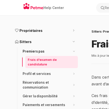
Help Center
Rec
Propriétaires
Sitters
›
Pre
Fra
Sitters
Premiers pas
Mis à jour 
Frais d’examen de
candidature
Profil et services
Dans cert
Réservations et
avant d’ac
communication
Ces frais 
Gérer la disponibilité
d’identit
Paiements et versements