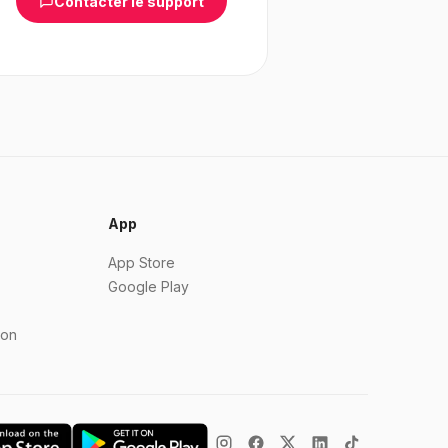
Contacter le support
App
App Store
Google Play
ion