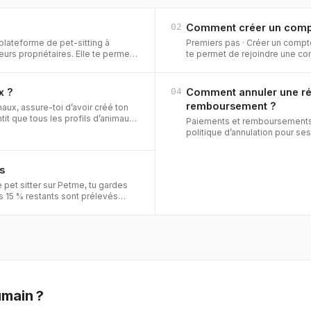
02
Comment créer un comp
plateforme de pet-sitting à
Premiers pas
·
Créer un compt
eurs propriétaires. Elle te permet
te permet de rejoindre une c
article explique comment conf
x ?
04
Comment annuler une rés
remboursement ?
maux, assure-toi d’avoir créé ton
tit que tous les profils d’animaux
Paiements et remboursement
politique d’annulation pour ses
l’avance ce qui se passe en ca
rs
e pet sitter sur Petme, tu gardes
s 15 % restants sont prélevés
vice
umain ?