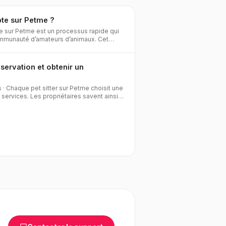
te sur Petme ?
e sur Petme est un processus rapide qui
ommunauté d’amateurs d’animaux. Cet
igu
ervation et obtenir un
s
·
Chaque pet sitter sur Petme choisit une
 services. Les propriétaires savent ainsi à
s d’a