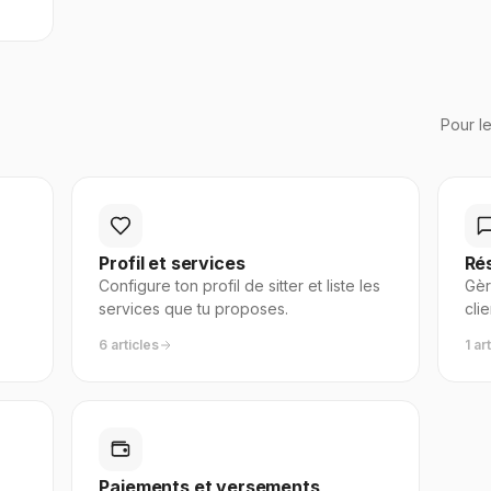
Pour le
Profil et services
Ré
Configure ton profil de sitter et liste les
Gèr
services que tu proposes.
cli
6 articles
1 ar
Paiements et versements