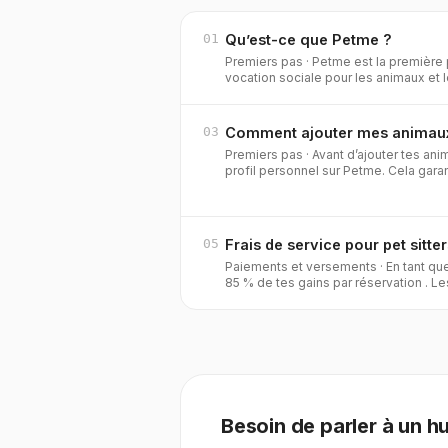
01
Qu’est-ce que Petme ?
Premiers pas
·
Petme est la première 
vocation sociale pour les animaux et l
de te connecter avec d’autr
03
Comment ajouter mes animau
Premiers pas
·
Avant d’ajouter tes ani
profil personnel sur Petme. Cela garan
sont liés à ton comp
05
Frais de service pour pet sitte
Paiements et versements
·
En tant qu
85 % de tes gains par réservation . Le
automatiquement comme frais de ser
Besoin de parler à un h