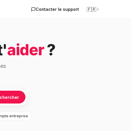
🇫🇷
Contacter le support
'
aider
?
les
chercher
mpte entreprise