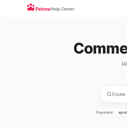
Help Center
Commen
Ré
Populaire :
ajou