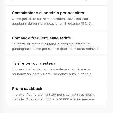
completo con tutti i dati per incassare
Commissione di servizio per pet sitter
Come pet sitter su Petme, trattieni l’85% dei tuoi
guadagni da ogni prenotazione . Il restante 15% è
detratto automaticamente come commissione di serv
Domande frequenti sulle tariffe
Le tariffe di Petme ti aiutano a capire quanto puoi
guadagnare come pet sitter e quali costi sono coinvolti.
Questo articolo spiega le tariffe e le re
Tariffe per cura estesa
In breve: Le tariffe per cura estesa si applicano a
prenotazioni oltre 24 ore. Calcolate auto in base al
tempo extra, ma puoi sempre regolare con offe
Premi cashback
In breve: Petme premia i top pet sitter con cashback
mensile. Guadagna 5000 € o 10 000 € in un mese e
sblocca un bonus che aumenta il tuo incasso nett