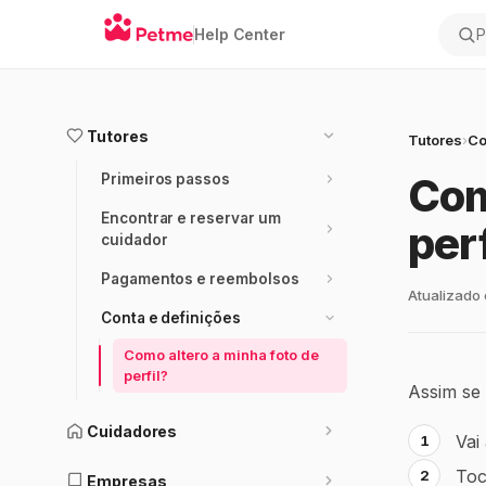
Help Center
Pes
Tutores
Tutores
›
Co
Com
Primeiros passos
Encontrar e reservar um
perf
cuidador
Pagamentos e reembolsos
Atualizado
Conta e definições
Como altero a minha foto de
perfil?
Assim se a
Cuidadores
Vai 
To
Empresas