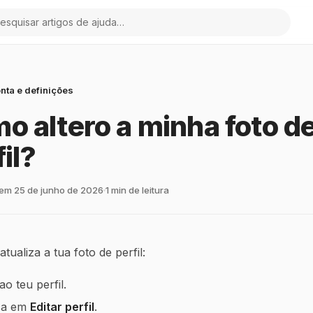
quisa
nta e definições
o altero a minha foto d
il?
 em 25 de junho de 2026
1 min de leitura
tualiza a tua foto de perfil:
ao teu perfil.
ca em
Editar perfil
.