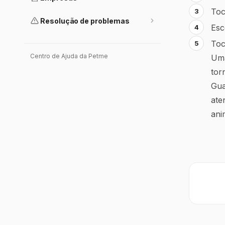
To
Resolução de problemas
Esc
To
Centro de Ajuda da Petme
Uma
tor
Gua
ate
ani