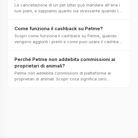
La cancellazione di un pet sitter può mandare all'aria i
tuoi piani, e sappiamo quanto sia stressante quando la
cura del tuo animale è in gioco. Ecco
Come funziona il cashback su Petme?
Scopri come funziona il cashback su Petme, quando
vengono aggiunti i premi e come puoi usare il cashback
per ridurre il costo delle prenotazioni future.
Perché Petme non addebita commissioni ai
proprietari di animali?
Petme non addebita commissioni di piattaforma ai
proprietari di animali. Scopri cosa significa zero
commissioni e come funziona il prezzo quando prenoti
servizi di cura per animali.