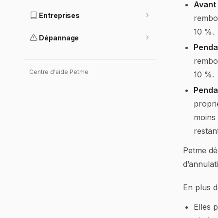
Avant 
Entreprises
rembou
10 %.
Dépannage
Pendan
rembou
Centre d'aide Petme
10 %.
Pendan
propri
moins 
restan
Petme déd
d’annulat
En plus d
Elles 