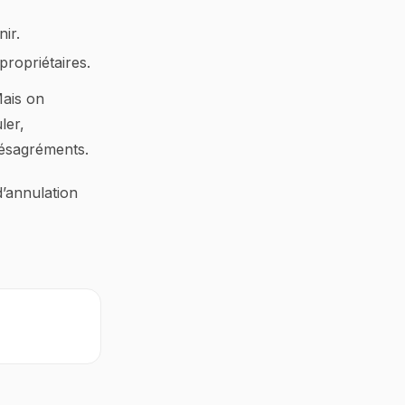
ir.
 propriétaires.
Mais on
ler,
désagréments.
d’annulation