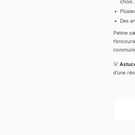
choix.
Plusie
Des ann
Petme sai
t’encoura
communiqu
💡
Astuce
d’une rés