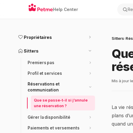
Help Center
Rec
Propriétaires
Sitters
›
Rés
Que
Sitters
rés
Premiers pas
Profil et services
Mis à jour l
Réservations et
communication
Que se passe-t-il si j’annule
une réservation ?
La vie ré
plans d’u
Gérer la disponibilité
quand un 
Paiements et versements