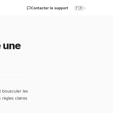
🇫🇷
Contacter le support
e une
t bousculer les
 règles claires