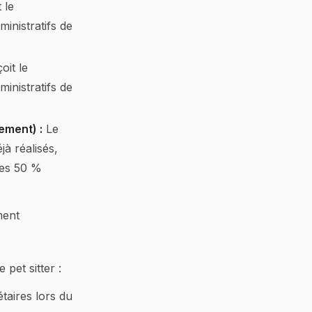
 le
inistratifs de
oit le
inistratifs de
ement) :
Le
jà réalisés,
 les 50 %
ment
 pet sitter :
étaires lors du