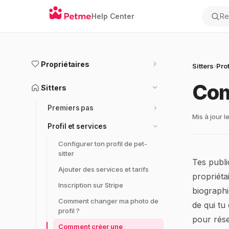
Help Center
Rec
Propriétaires
Sitters
›
Prof
Com
Sitters
Premiers pas
Mis à jour l
Profil et services
Configurer ton profil de pet-
sitter
Tes publi
Ajouter des services et tarifs
propriéta
Inscription sur Stripe
biographi
Comment changer ma photo de
de qui t
profil ?
pour rése
Comment créer une