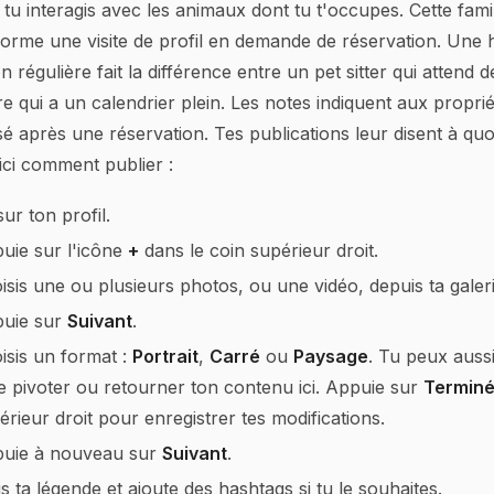
u interagis avec les animaux dont tu t'occupes. Cette famili
forme une visite de profil en demande de réservation. Une 
on régulière fait la différence entre un pet sitter qui attend
re qui a un calendrier plein. Les notes indiquent aux proprié
sé après une réservation. Tes publications leur disent à quo
ici comment publier :
sur ton profil.
uie sur l'icône
+
dans le coin supérieur droit.
isis une ou plusieurs photos, ou une vidéo, depuis ta galeri
uie sur
Suivant
.
isis un format :
Portrait
,
Carré
ou
Paysage
. Tu peux aussi
re pivoter ou retourner ton contenu ici. Appuie sur
Termin
érieur droit pour enregistrer tes modifications.
uie à nouveau sur
Suivant
.
is ta légende et ajoute des hashtags si tu le souhaites.