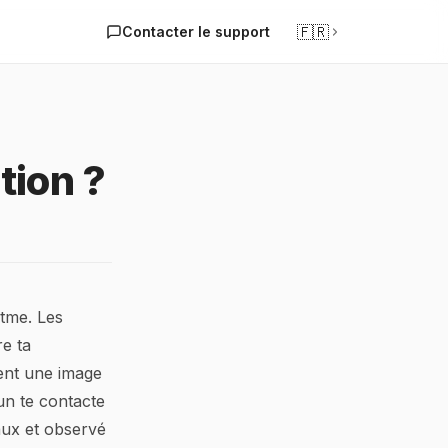
🇫🇷
Contacter le support
tion ?
etme. Les
re ta
gent une image
un te contacte
aux et observé