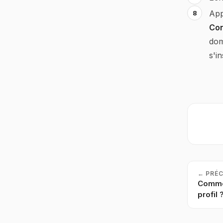
App
Con
dom
s'i
←
PRÉ
Comme
profil 