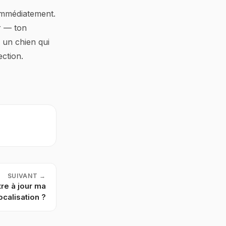
l immédiatement.
r — ton
 un chien qui
ection.
SUIVANT
→
e à jour ma
ocalisation ?