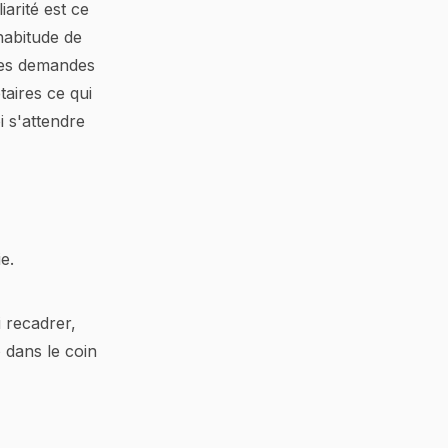
arité est ce
habitude de
 des demandes
taires ce qui
i s'attendre
e.
 recadrer,
é
dans le coin