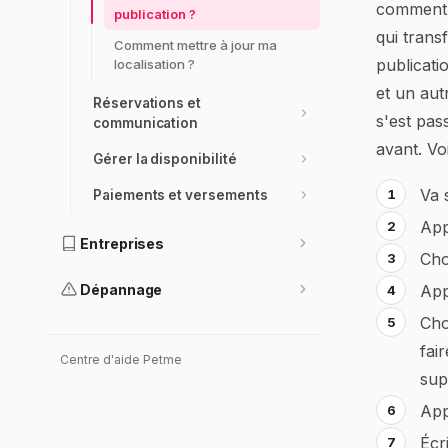
comment t
publication ?
qui trans
Comment mettre à jour ma
publicati
localisation ?
et un aut
Réservations et
s'est pas
communication
avant. Vo
Gérer la disponibilité
Va 
Paiements et versements
App
Entreprises
Cho
Dépannage
App
Cho
fai
Centre d'aide Petme
sup
App
Écr